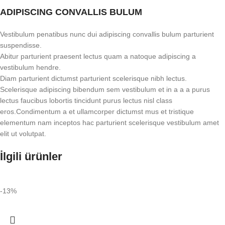
ADIPISCING CONVALLIS BULUM
Vestibulum penatibus nunc dui adipiscing convallis bulum parturient
suspendisse.
Abitur parturient praesent lectus quam a natoque adipiscing a
vestibulum hendre.
Diam parturient dictumst parturient scelerisque nibh lectus.
Scelerisque adipiscing bibendum sem vestibulum et in a a a purus
lectus faucibus lobortis tincidunt purus lectus nisl class
eros.Condimentum a et ullamcorper dictumst mus et tristique
elementum nam inceptos hac parturient scelerisque vestibulum amet
elit ut volutpat.
İlgili ürünler
-13%