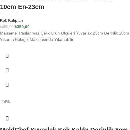
10cm En-23cm
Kek Kalıpları
₺
350,00
₺
450,00
Malzeme Paslanmaz Çelik Ürün Ölçüleri Yuvarlak 23cm Derinlik 10cm
Yıkama Bulaşık Makinasında Yıkanabilir
-24%
MoldChef Yuvarlak Kek Kalıbı Derinlik 8cm